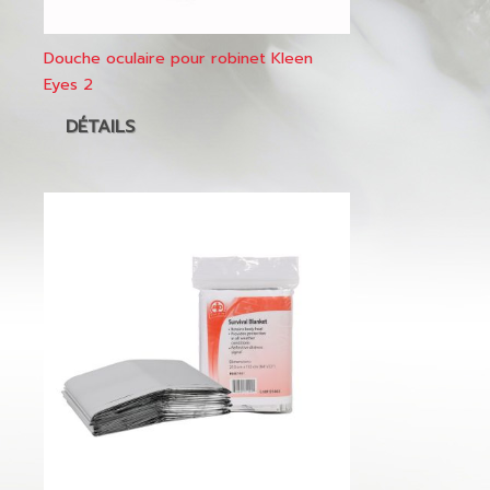
Douche oculaire pour robinet Kleen
Eyes 2
DÉTAILS