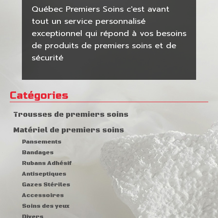
Québec Premiers Soins c'est
Québec Premiers Soins c'est avant
avant tout un service
tout un service personnalisé
personnalisé exceptionnel qui
exceptionnel qui répond à vos besoins
répond à vos besoins de
de produits de premiers soins et de
produits de premiers soins et
sécurité
de sécurité
Catégories
Trousses de premiers soins
Matériel de premiers soins
Pansements
Bandages
Rubans Adhésif
Antiseptiques
Gazes Stériles
Accessoires
Soins des yeux
Divers