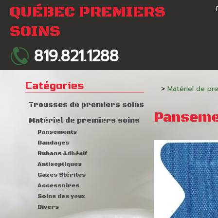
QUÉBEC PREMIERS
SOINS
819.821.1288
Catégories
>
Matériel de pre
Trousses de premiers soins
Pansemen
Matériel de premiers soins
Pansements
Bandages
Rubans Adhésif
Antiseptiques
Gazes Stériles
Accessoires
Soins des yeux
Divers