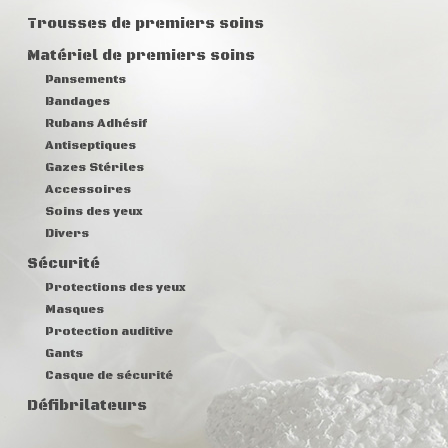
Trousses de premiers soins
Matériel de premiers soins
Pansements
Bandages
Rubans Adhésif
Antiseptiques
Gazes Stériles
Accessoires
Soins des yeux
Divers
Sécurité
Protections des yeux
Masques
Protection auditive
Gants
Casque de sécurité
Défibrilateurs