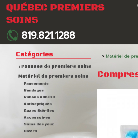
QUÉBEC PREMIERS
SOINS
819.821.1288
Catégories
>
Matériel de pre
Trousses de premiers soins
Compress
Matériel de premiers soins
Pansements
Bandages
Rubans Adhésif
Antiseptiques
Gazes Stériles
Accessoires
Soins des yeux
Divers