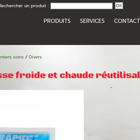
Rechercher un produit :
OK
PRODUITS
SERVICES
CONTACT
miers soins
/
Divers
e froide et chaude réutilisab