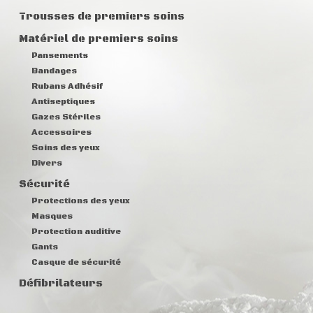
Trousses de premiers soins
Matériel de premiers soins
Pansements
Bandages
Rubans Adhésif
Antiseptiques
Gazes Stériles
Accessoires
Soins des yeux
Divers
Sécurité
Protections des yeux
Masques
Protection auditive
Gants
Casque de sécurité
Défibrilateurs