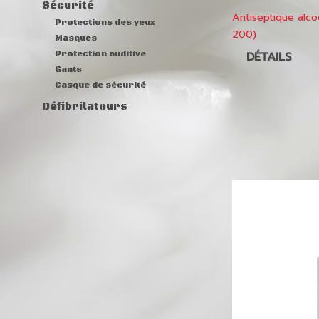
Sécurité
Antiseptique alco
Protections des yeux
200)
Masques
Protection auditive
DÉTAILS
Gants
Casque de sécurité
Défibrilateurs