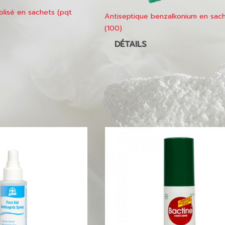
olisé en sachets (pqt
Antiseptique benzalkonium en sac
(100)
DÉTAILS