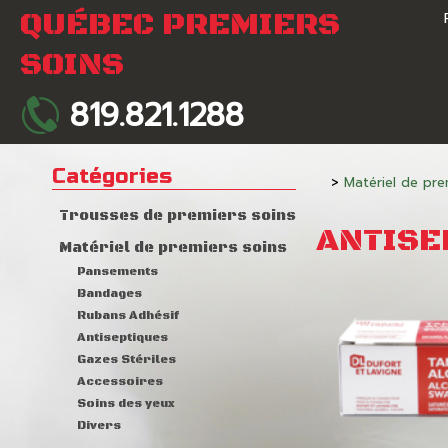
QUÉBEC PREMIERS
SOINS
819.821.1288
Catégories
>
Matériel de pre
Trousses de premiers soins
ANTISE
Matériel de premiers soins
Pansements
Bandages
Rubans Adhésif
Antiseptiques
Gazes Stériles
Accessoires
Soins des yeux
Divers