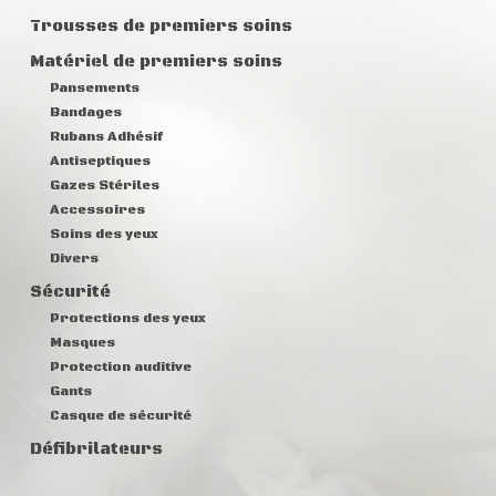
Trousses de premiers soins
Matériel de premiers soins
Pansements
Bandages
Rubans Adhésif
Antiseptiques
Gazes Stériles
Accessoires
Soins des yeux
Divers
Sécurité
Protections des yeux
Masques
Protection auditive
Gants
Casque de sécurité
Défibrilateurs